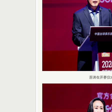
苏涛在开赛仪