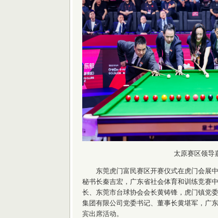
太原赛区领导
东莞虎门富民赛区开赛仪式在虎门会展
秘书长秦吉宏，广东省社会体育和训练竞赛
长、东莞市台球协会会长黄铸锋，虎门镇党
集团有限公司党委书记、董事长黄堪军，广
宾出席活动。