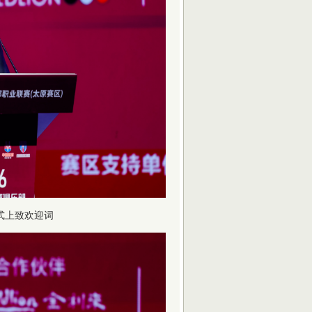
式上致欢迎词