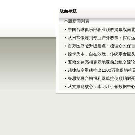
版面导航
本版新闻列表
中国台球俱乐部职业联赛揭幕战南北
从日常锻炼到专业户外赛事：探讨
百万医疗险升级盘点：梳理众民保百万
控卡为本，自在敢玩，传统零食巨
五粮文创亮相克罗地亚前总统交流
越捷航空重磅推出1100万张促销机
备思复联合帕博利珠单抗使顺铂耐
从支撑到核心：李明江引领数据中