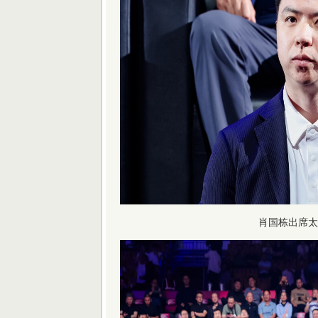
肖国栋出席太