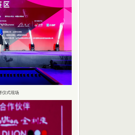
赛仪式现场