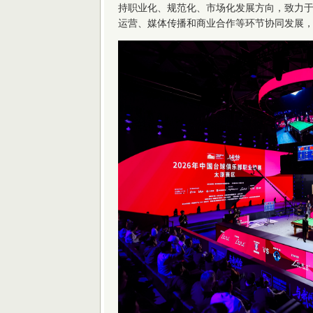
持职业化、规范化、市场化发展方向，致力
运营、媒体传播和商业合作等环节协同发展